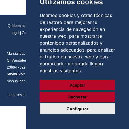
Utilizamos cookies
Usamos cookies y otras técnicas
de rastreo para mejorar tu
Quiénes somos
|
Direcciones y contactos
|
Formulario de contacto
|
Aviso
experiencia de navegación en
legal
|
Condiciones generales de venta
|
Política de cookies
|
RGPD
nuestra web, para mostrarte
Preferencias de cookies
contenidos personalizados y
anuncios adecuados, para analizar
Manualidades Flores
el tráfico en nuestra web y para
C/ Magdalena del prado, N.2 Local
comprender de donde llegan
23004 - Jaén - Andalucia
nuestros visitantes.
685807452
manualidadesflores@manualnova.com
Aceptar
Todos los derechos reservados. Desarrollado por
Axos Soluciones
Rechazar
Configurar