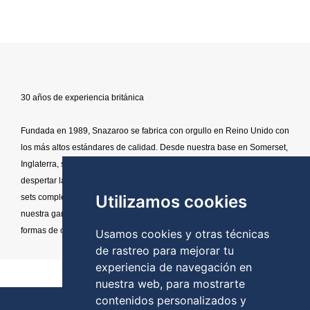
30 años de experiencia británica
Fundada en 1989, Snazaroo se fabrica con orgullo en Reino Unido con
los más altos estándares de calidad. Desde nuestra base en Somerset,
Inglaterra, soñamos con materiales de pintura facial y corporal para
despertar la imaginación de todo el mundo. Con colores individuales y
Utilizamos cookies
sets completos, guías paso a paso, herramientas y efectos especiales,
nuestra gama está en constante evolución para ofrecerte nuevas
formas de crear.
Usamos cookies y otras técnicas
de rastreo para mejorar tu
experiencia de navegación en
nuestra web, para mostrarte
contenidos personalizados y