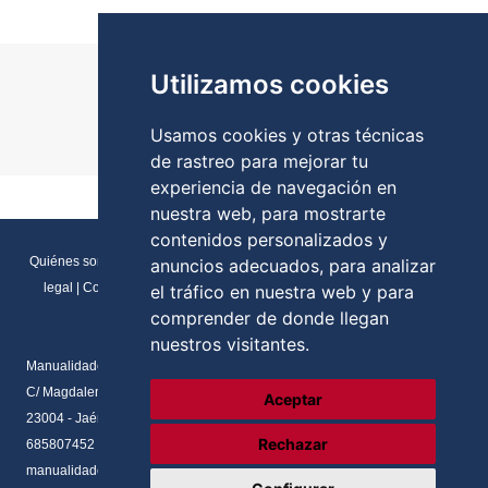
Utilizamos cookies
Usamos cookies y otras técnicas
de rastreo para mejorar tu
experiencia de navegación en
nuestra web, para mostrarte
contenidos personalizados y
Quiénes somos
|
Direcciones y contactos
|
Formulario de contacto
|
Aviso
anuncios adecuados, para analizar
legal
|
Condiciones generales de venta
|
Política de cookies
|
RGPD
el tráfico en nuestra web y para
Preferencias de cookies
comprender de donde llegan
nuestros visitantes.
Manualidades Flores
C/ Magdalena del prado, N.2 Local
Aceptar
23004 - Jaén - Andalucia
Rechazar
685807452
manualidadesflores@manualnova.com