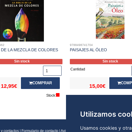
462
9788498741704
A DE LA MEZCLA DE COLORES
PAISAJES AL ÓLEO
Sin stock
Sin stock
Cantidad
COMPRAR
COMP
12,95€
15,00€
Stock:
Utilizamos coo
Usamos cookies y otras
 y contactos
|
Formulario de contacto
|
Aviso legal
|
Condiciones generales de vent