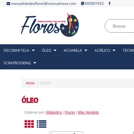
manualidadesflores@manualnova.com
685807452
DECORAR TELA
ÓLEO
ACUARELA
ACRÍLICO
TÉCNI
SCRAPBOOKING
Inicio
ÓLEO
ÓLEO
Ordenar por:
Alfabético
|
Precio
|
Más Vendido