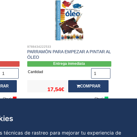
9788434222533
PARRAMÓN PARA EMPEZAR A PINTAR AL
ÓLEO
Entrega inmediata
Cantidad
RAR
COMPRAR
17,54€
Stock:
Stock:
kies
 técnicas de rastreo para mejorar tu experiencia de
a
|
Política de cookies
|
RGPD