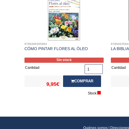
9788496365964
9789463594
CÓMO PINTAR FLORES AL ÓLEO
LA BIBLI
Sin stock
Cantidad
Cantidad
COMPRAR
9,95€
Stock:
Quiénes somos
|
Direcciones