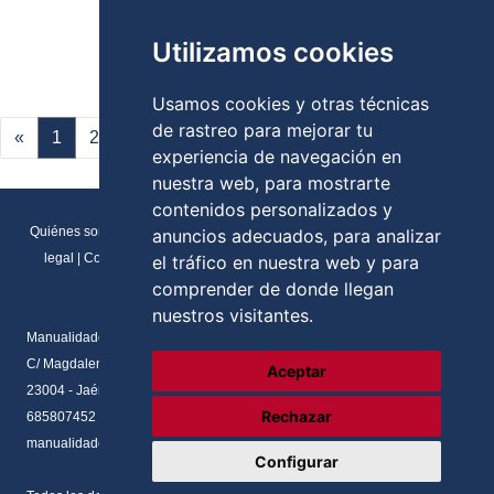
Stock:
Utilizamos cookies
Usamos cookies y otras técnicas
de rastreo para mejorar tu
«
1
2
3
4
5
»
experiencia de navegación en
nuestra web, para mostrarte
contenidos personalizados y
Quiénes somos
|
Direcciones y contactos
|
Formulario de contacto
|
Aviso
anuncios adecuados, para analizar
legal
|
Condiciones generales de venta
|
Política de cookies
|
RGPD
el tráfico en nuestra web y para
Preferencias de cookies
comprender de donde llegan
nuestros visitantes.
Manualidades Flores
C/ Magdalena del prado, N.2 Local
Aceptar
23004 - Jaén - Andalucia
Rechazar
685807452
manualidadesflores@manualnova.com
Configurar