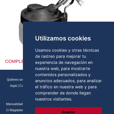
Utilizamos cookies
Usamos cookies y otras técnicas
de rastreo para mejorar tu
COMPLEMENTOS AEROGRAFÍA
experiencia de navegación en
nuestra web, para mostrarte
contenidos personalizados y
Quiénes somos
|
Direcciones y contactos
|
Formulario de contacto
|
Aviso
anuncios adecuados, para analizar
legal
|
Condiciones generales de venta
|
Política de cookies
|
RGPD
el tráfico en nuestra web y para
Preferencias de cookies
comprender de donde llegan
nuestros visitantes.
Manualidades Flores
C/ Magdalena del prado, N.2 Local
Aceptar