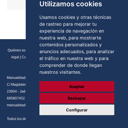
Utilizamos cookies
COMPRAR
15,95€
Stock:
Usamos cookies y otras técnicas
de rastreo para mejorar tu
experiencia de navegación en
nuestra web, para mostrarte
contenidos personalizados y
Quiénes somos
|
Direcciones y contactos
|
Formulario de contacto
|
Aviso
anuncios adecuados, para analizar
legal
|
Condiciones generales de venta
|
Política de cookies
|
RGPD
el tráfico en nuestra web y para
Preferencias de cookies
comprender de donde llegan
nuestros visitantes.
Manualidades Flores
C/ Magdalena del prado, N.2 Local
Aceptar
23004 - Jaén - Andalucia
Rechazar
685807452
manualidadesflores@manualnova.com
Configurar
Todos los derechos reservados. Desarrollado por
Axos Soluciones