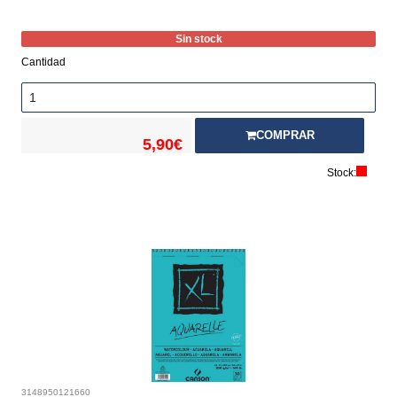
Sin stock
Cantidad
COMPRAR
5,90€
Stock:
3148950121660