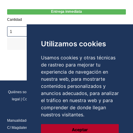
Entrega inmediata
Cantidad
Utilizamos cookies
COMPRAR
167,40€
Stock:
Usamos cookies y otras técnicas
de rastreo para mejorar tu
experiencia de navegación en
nuestra web, para mostrarte
contenidos personalizados y
Quiénes somos
|
Direcciones y contactos
|
Formulario de contacto
|
Aviso
anuncios adecuados, para analizar
legal
|
Condiciones generales de venta
|
Política de cookies
|
RGPD
el tráfico en nuestra web y para
Preferencias de cookies
comprender de donde llegan
nuestros visitantes.
Manualidades Flores
C/ Magdalena del prado, N.2 Local
Aceptar