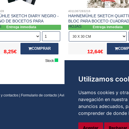
028
4011367283216
HLE SKETCH DIARY NEGRO -
HAHNEMÜHLE SKETCH QUATT
O DE BOCETOS PARA
BLOC PARA BOCETO CUADRAD
S
HOJAS
Entrega inmediata
Entrega inmediata
COMPRAR
COMP
8,25€
12,64€
Stock:
Utilizamos coo
Usamos cookies y otras
 y contactos
|
Formulario de contacto
|
Aviso legal
|
Condiciones generales de vent
navegación en nuestra
anuncios adecuados, pa
comprender de donde ll
Aceptar
Rechazar