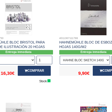
750
4011367111786
HLE BLOC BRISTOL PARA
HAHNEMÜHLE BLOC DE ESBOZ
DE ILUSTRACIÓN 20 HOJAS
HOJAS 140G/M2
Entrega inmediata
Entrega inmediata
COMPRAR
COMP
16,30€
9,90€
Stock: