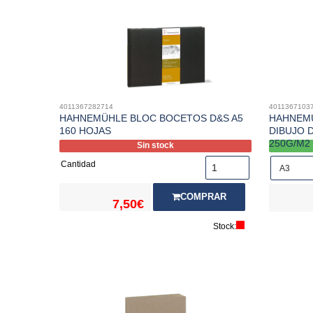
4011367282714
4011367103
HAHNEMÜHLE BLOC BOCETOS D&S A5
HAHNEMÜ
160 HOJAS
DIBUJO 
250G/M2
Sin stock
Cantidad
COMPRAR
7,50€
Stock: