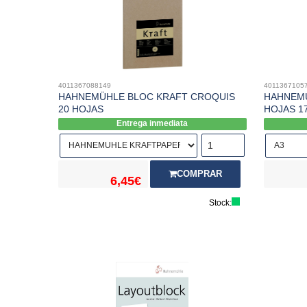
4011367088149
4011367105
HAHNEMÜHLE BLOC KRAFT CROQUIS
HAHNEMÜ
20 HOJAS
HOJAS 1
Entrega inmediata
COMPRAR
6,45€
Stock: