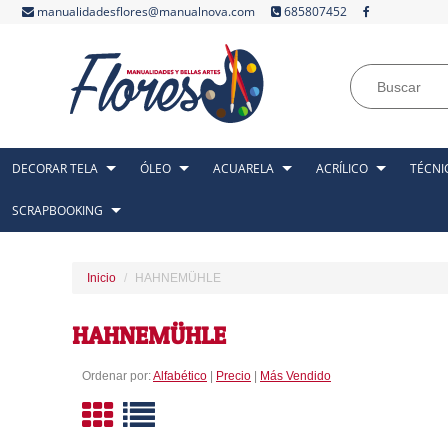
manualidadesflores@manualnova.com
685807452
DECORAR TELA
ÓLEO
ACUARELA
ACRÍLICO
TÉCNI
SCRAPBOOKING
Inicio
HAHNEMÜHLE
HAHNEMÜHLE
Ordenar por:
Alfabético
|
Precio
|
Más Vendido