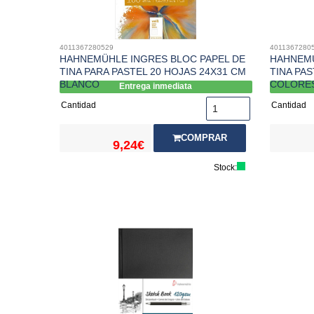
4011367280529
4011367280
HAHNEMÜHLE INGRES BLOC PAPEL DE
HAHNEMÜ
TINA PARA PASTEL 20 HOJAS 24X31 CM
TINA PAS
BLANCO
COLORE
Entrega inmediata
Cantidad
Cantidad
COMPRAR
9,24€
Stock: