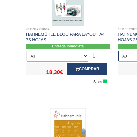
4011367250607
4011367287
HAHNEMÜHLE BLOC PARA LAYOUT A4
HAHNEMÜ
75 HOJAS
HOJAS 2
Entrega inmediata
COMPRAR
18,30€
Stock: