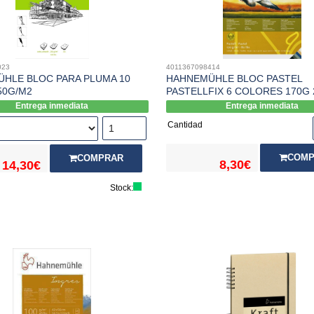
023
4011367098414
HLE BLOC PARA PLUMA 10
HAHNEMÜHLE BLOC PASTEL
50G/M2
PASTELLFIX 6 COLORES 170G 
Entrega inmediata
Entrega inmediata
Cantidad
COMP
COMPRAR
8,30€
14,30€
Stock: