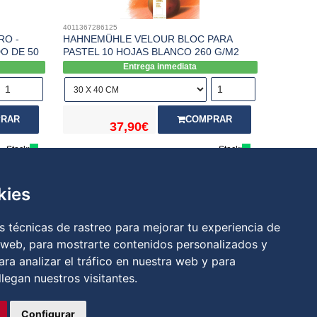
4011367286125
RO -
HAHNEMÜHLE VELOUR BLOC PARA
O DE 50
PASTEL 10 HOJAS BLANCO 260 G/M2
Entrega inmediata
RAR
COMPRAR
37,90€
Stock:
Stock:
kies
 técnicas de rastreo para mejorar tu experiencia de
a
|
Política de cookies
|
RGPD
 web, para mostrarte contenidos personalizados y
ra analizar el tráfico en nuestra web y para
Preferencias de cookies
egan nuestros visitantes.
Todos los derechos reservados. Desarrollado por
Axos Soluciones
Configurar