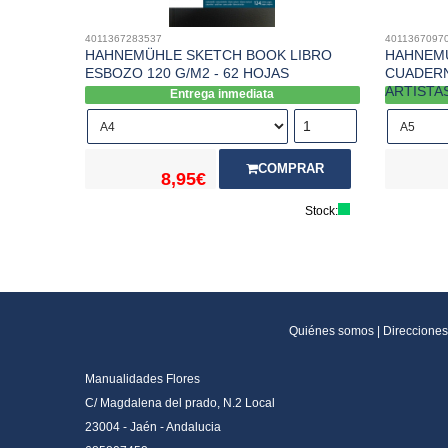
4011367283537
4011367097
HAHNEMÜHLE SKETCH BOOK LIBRO
HAHNEMÜ
ESBOZO 120 G/M2 - 62 HOJAS
CUADERN
ARTISTA
Entrega inmediata
COMPRAR
8,95€
Stock:
Quiénes somos
|
Direcciones
Manualidades Flores
C/ Magdalena del prado, N.2 Local
23004 - Jaén - Andalucia