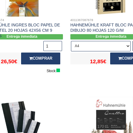
574
4011367087678
HLE INGRES BLOC PAPEL DE
HAHNEMÜHLE KRAFT BLOC PA
TEL 20 HOJAS 42X56 CM 9
DIBUJO 80 HOJAS 120 G/M
S
Entrega inmediata
Entrega inmediata
COMPRAR
COMP
26,50€
12,85€
Stock: