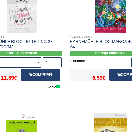
761
4011367285807
HLE BLOC LETTERING 25
HAHNEMÜHLE BLOC MANGA 40
70G/M2
A4
Entrega inmediata
Entrega inmediata
Cantidad
COMP
COMPRAR
6,59€
11,89€
Stock: