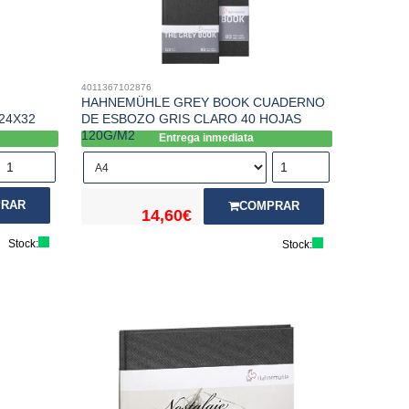
4011367102876
HAHNEMÜHLE GREY BOOK CUADERNO
24X32
DE ESBOZO GRIS CLARO 40 HOJAS
120G/M2
Entrega inmediata
RAR
COMPRAR
14,60€
Stock:
Stock: