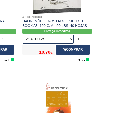
4011367101848
RA
HAHNEMÜHLE NOSTALGIE SKETCH
BOOK A5, 190 G/M , 90 LBS: 40 HOJAS.
Entrega inmediata
RAR
COMPRAR
10,70€
Stock:
Stock: