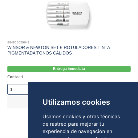
884955059647
WINSOR & NEWTON SET 6 ROTULADORES TINTA
PIGMENTADA TONOS CÁLIDOS
Entrega inmediata
Cantidad
Utilizamos cookies
COMPRAR
14,90€
Stock:
Usamos cookies y otras técnicas
de rastreo para mejorar tu
experiencia de navegación en