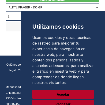
Entrega inmediata
Utilizamos cookies
COMPRAR
6,95€
Stock:
Usamos cookies y otras técnicas
de rastreo para mejorar tu
experiencia de navegación en
nuestra web, para mostrarte
contenidos personalizados y
Quiénes somos
|
Direcciones y contactos
|
Formulario de contacto
|
Aviso
anuncios adecuados, para analizar
legal
|
Condiciones generales de venta
|
Política de cookies
|
RGPD
el tráfico en nuestra web y para
Preferencias de cookies
comprender de donde llegan
nuestros visitantes.
Manualidades Flores
C/ Magdalena del prado, N.2 Local
Aceptar
23004 - Jaén - Andalucia
Rechazar
685807452