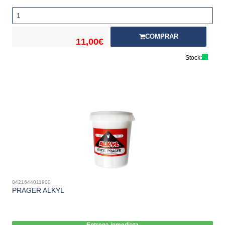
COMPRAR
11,00€
Stock:
8421644011900
PRAGER ALKYL