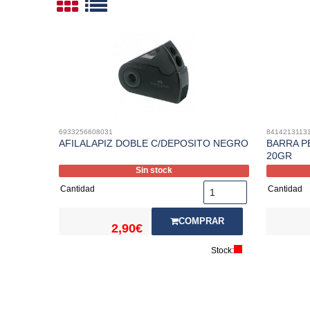
6933256608031
8414213113
AFILALAPIZ DOBLE C/DEPOSITO NEGRO
BARRA P
20GR
Sin stock
Cantidad
Cantidad
COMPRAR
2,90€
Stock: