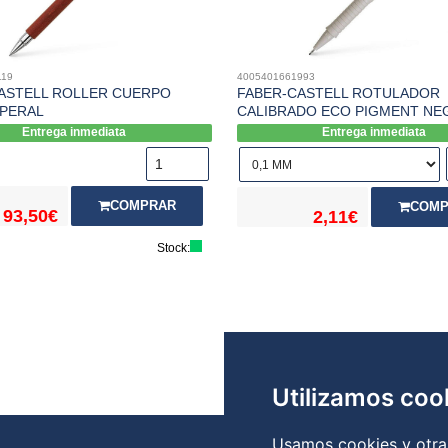
119
4005401661993
ASTELL ROLLER CUERPO
FABER-CASTELL ROTULADOR
PERAL
CALIBRADO ECO PIGMENT NE
Entrega inmediata
Entrega inmediata
COMPRAR
COMP
93,50€
2,11€
Stock:
Utilizamos coo
Usamos cookies y otras