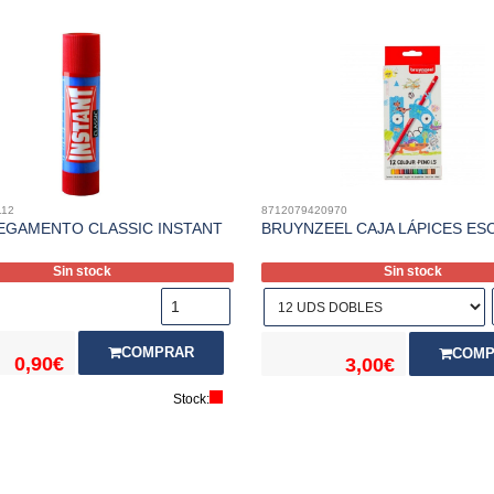
112
8712079420970
EGAMENTO CLASSIC INSTANT
BRUYNZEEL CAJA LÁPICES ES
Sin stock
Sin stock
COMPRAR
COMP
0,90€
3,00€
Stock: