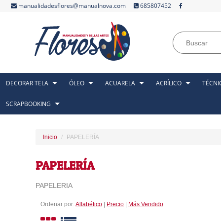
manualidadesflores@manualnova.com
685807452
DECORAR TELA
ÓLEO
ACUARELA
ACRÍLICO
TÉCNI
SCRAPBOOKING
Inicio
PAPELERÍA
PAPELERÍA
PAPELERIA
Ordenar por:
Alfabético
|
Precio
|
Más Vendido