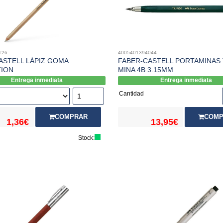
126
4005401394044
ASTELL LÁPIZ GOMA
FABER-CASTELL PORTAMINAS 
ION
MINA 4B 3.15MM
Entrega inmediata
Entrega inmediata
Cantidad
COMP
COMPRAR
13,95€
1,36€
Stock: