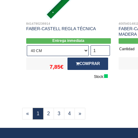
8414790236914
4005401481
FABER-CASTELL REGLA TÉCNICA
FABER-C
MADERA 
Entrega inmediata
Cantidad
COMPRAR
7,85€
Stock:
«
1
2
3
4
»