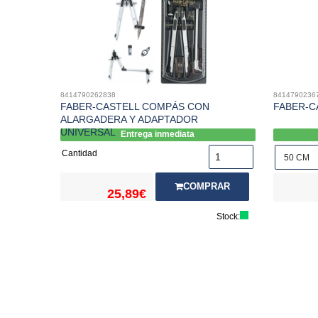
8414790262838
8414790236
FABER-CASTELL COMPÁS CON
FABER-C
ALARGADERA Y ADAPTADOR
UNIVERSAL
Entrega inmediata
Cantidad
COMPRAR
25,89€
Stock: