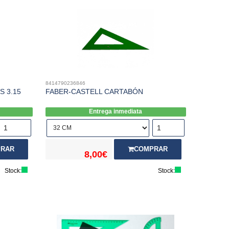
8414790236846
S 3.15
FABER-CASTELL CARTABÓN
Entrega inmediata
RAR
COMPRAR
8,00€
Stock:
Stock: