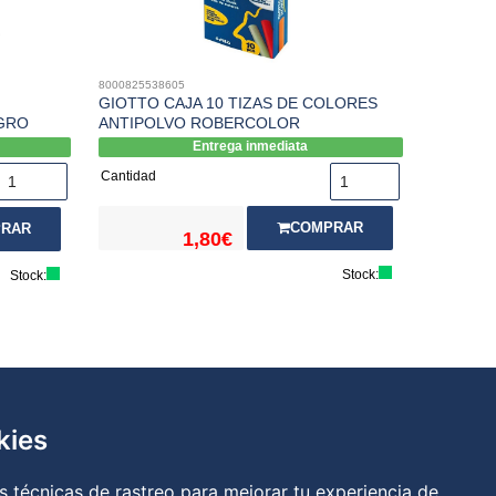
8000825538605
GIOTTO CAJA 10 TIZAS DE COLORES
GRO
ANTIPOLVO ROBERCOLOR
Entrega inmediata
Cantidad
COMPRAR
RAR
1,80€
Stock:
Stock:
kies
 técnicas de rastreo para mejorar tu experiencia de