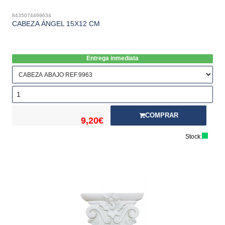
8435074499634
CABEZA ÁNGEL 15X12 CM
Entrega inmediata
COMPRAR
9,20€
Stock: