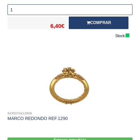
COMPRAR
6,40€
Stock:
8435074412909
MARCO REDONDO REF.1290