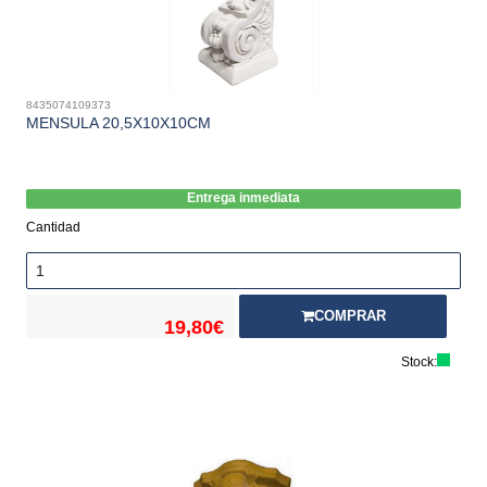
8435074109373
MENSULA 20,5X10X10CM
Entrega inmediata
Cantidad
COMPRAR
19,80€
Stock: