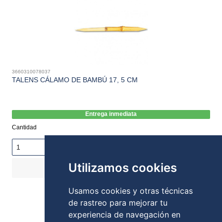
3660310078037
TALENS CÁLAMO DE BAMBÚ 17, 5 CM
Entrega inmediata
Cantidad
Utilizamos cookies
COMPRAR
0,90€
Stock:
Usamos cookies y otras técnicas
de rastreo para mejorar tu
experiencia de navegación en