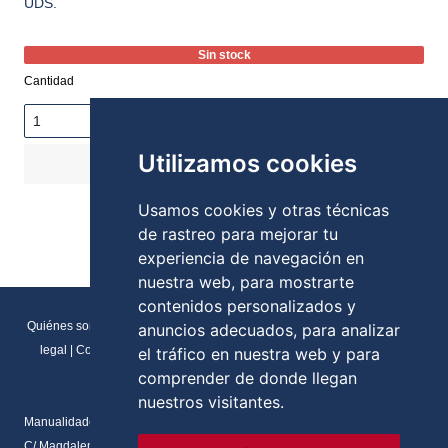
UDS.
Sin stock
Cantidad
Utilizamos cookies
COMPRAR
3,94€
Stock:
Usamos cookies y otras técnicas
de rastreo para mejorar tu
experiencia de navegación en
nuestra web, para mostrarte
contenidos personalizados y
Quiénes somos
|
Direcciones y contactos
|
Formulario de contacto
|
Aviso
anuncios adecuados, para analizar
legal
|
Condiciones generales de venta
|
Política de cookies
|
RGPD
el tráfico en nuestra web y para
Preferencias de cookies
comprender de donde llegan
nuestros visitantes.
Manualidades Flores
C/ Magdalena del prado, N.2 Local