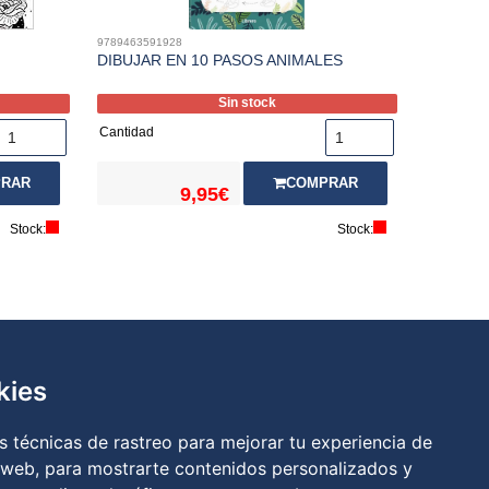
9789463591928
DIBUJAR EN 10 PASOS ANIMALES
Sin stock
Cantidad
RAR
COMPRAR
9,95€
Stock:
Stock:
kies
 técnicas de rastreo para mejorar tu experiencia de
a
|
Política de cookies
|
RGPD
 web, para mostrarte contenidos personalizados y