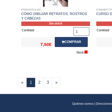
9788425521430
9788496777
CÓMO DIBUJAR RETRATOS, ROSTROS
CURSO D
Y CABEZAS
Sin stock
Cantidad
Cantidad
COMPRAR
7,50€
Stock:
«
1
2
3
»
Quiénes somos
|
Direcciones