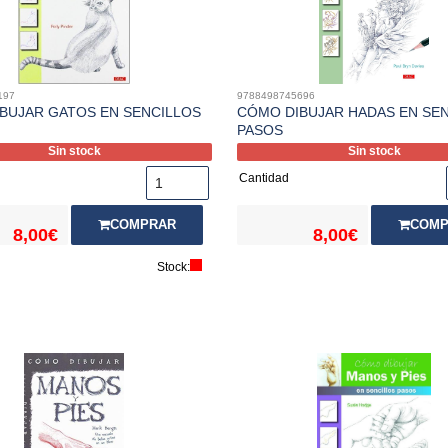
197
9788498745696
BUJAR GATOS EN SENCILLOS
CÓMO DIBUJAR HADAS EN SE
PASOS
Sin stock
Sin stock
Cantidad
COMPRAR
COMP
8,00€
8,00€
Stock: