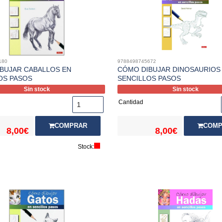
180
9788498745672
BUJAR CABALLOS EN
CÓMO DIBUJAR DINOSAURIOS
OS PASOS
SENCILLOS PASOS
Sin stock
Sin stock
Cantidad
COMPRAR
COMP
8,00€
8,00€
Stock: