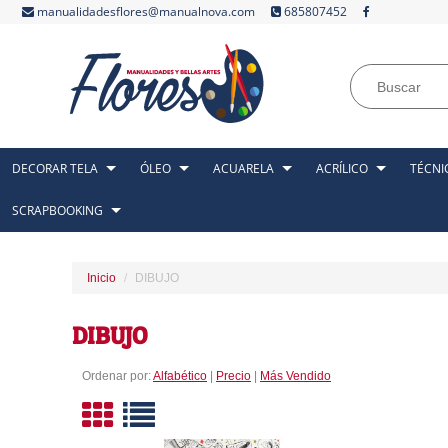
manualidadesflores@manualnova.com
685807452
DECORAR TELA
ÓLEO
ACUARELA
ACRÍLICO
TÉCNI
SCRAPBOOKING
Inicio
DIBUJO
DIBUJO
Ordenar por:
Alfabético
|
Precio
|
Más Vendido