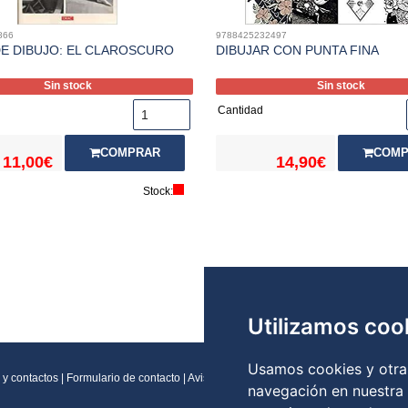
866
9788425232497
E DIBUJO: EL CLAROSCURO
DIBUJAR CON PUNTA FINA
Sin stock
Sin stock
Cantidad
COMPRAR
COMP
11,00€
14,90€
Stock:
Utilizamos coo
Usamos cookies y otras
 y contactos
|
Formulario de contacto
|
Aviso legal
|
Condiciones generales de vent
navegación en nuestra