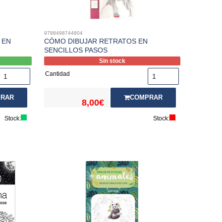
9788498744804
 EN
CÓMO DIBUJAR RETRATOS EN
SENCILLOS PASOS
Sin stock
Cantidad
RAR
COMPRAR
8,00€
Stock:
Stock: