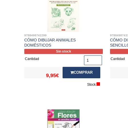
9788498742299
9788498743
CÓMO DIBUJAR ANIMALES
CÓMO DI
DOMÉSTICOS
SENCILL
Sin stock
Cantidad
Cantidad
COMPRAR
9,95€
Stock: