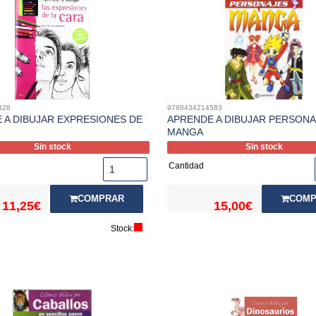
428
9788434214583
 A DIBUJAR EXPRESIONES DE
APRENDE A DIBUJAR PERSONA
MANGA
Sin stock
Sin stock
Cantidad
COMPRAR
COMP
11,25€
15,00€
Stock: