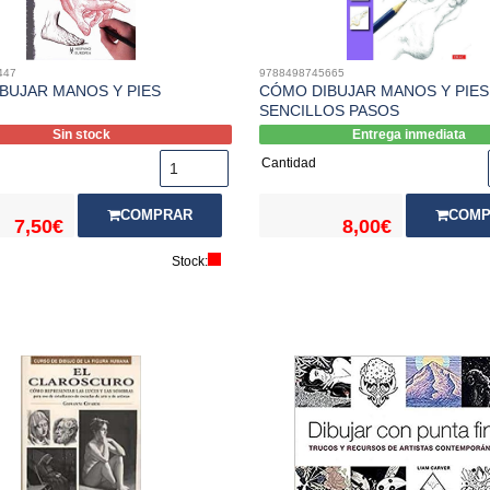
447
9788498745665
BUJAR MANOS Y PIES
CÓMO DIBUJAR MANOS Y PIES
SENCILLOS PASOS
Sin stock
Entrega inmediata
Cantidad
COMPRAR
COMP
7,50€
8,00€
Stock: