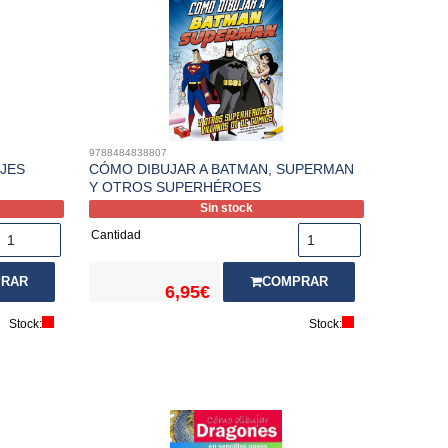
9788484838807
JES
CÓMO DIBUJAR A BATMAN, SUPERMAN
Y OTROS SUPERHÉROES
Sin stock
Cantidad
RAR
COMPRAR
6,95€
Stock:
Stock: