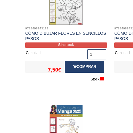
9788498743173
9788498743
CÓMO DIBUJAR FLORES EN SENCILLOS
CÓMO DI
PASOS
PASOS
Sin stock
Cantidad
Cantidad
COMPRAR
7,50€
Stock: