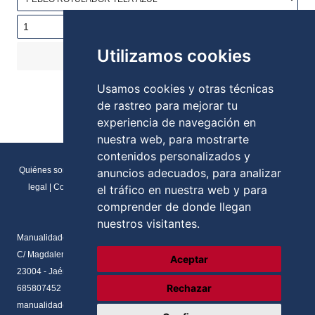
Utilizamos cookies
COMPRAR
4,20€
Stock:
Usamos cookies y otras técnicas
de rastreo para mejorar tu
experiencia de navegación en
nuestra web, para mostrarte
contenidos personalizados y
Quiénes somos
|
Direcciones y contactos
|
Formulario de contacto
|
Aviso
anuncios adecuados, para analizar
legal
|
Condiciones generales de venta
|
Política de cookies
|
RGPD
el tráfico en nuestra web y para
Preferencias de cookies
comprender de donde llegan
nuestros visitantes.
Manualidades Flores
C/ Magdalena del prado, N.2 Local
Aceptar
23004 - Jaén - Andalucia
Rechazar
685807452
manualidadesflores@manualnova.com