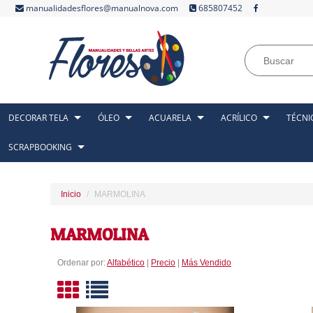
manualidadesflores@manualnova.com
685807452
DECORAR TELA
ÓLEO
ACUARELA
ACRÍLICO
TÉCNI
SCRAPBOOKING
Inicio
MARMOLINA
MARMOLINA
Ordenar por:
Alfabético
|
Precio
|
Más Vendido