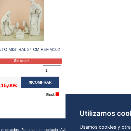
NTO MISTRAL 34 CM REF.M102
Sin stock
COMPRAR
115,00€
Stock:
Utilizamos coo
Usamos cookies y otras
 y contactos
|
Formulario de contacto
|
Aviso legal
|
Condiciones generales de vent