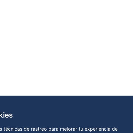
kies
 técnicas de rastreo para mejorar tu experiencia de
a
|
Política de cookies
|
RGPD