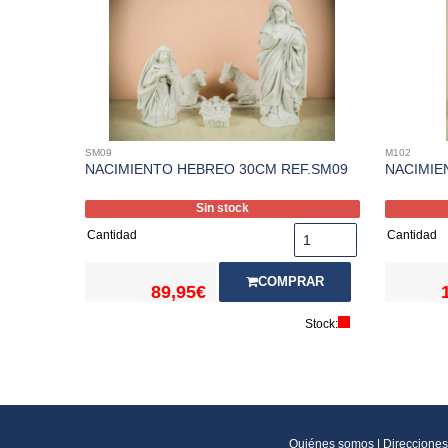
SM09
M102
NACIMIENTO HEBREO 30CM REF.SM09
NACIMIE
Sin stock
Cantidad
Cantidad
COMPRAR
89,95€
Stock:
Quiénes somos
|
Direcciones