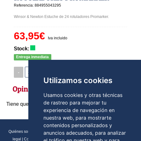
Referencia: 884955043295
Winsor & Newton Estuche de 24 rotuladores Promarker.
63,95€
Iva incluido
Stock:
Entrega inmediata
-
+
COMPRAR
Utilizamos cookies
Opiniones
Usamos cookies y otras técnicas
de rastreo para mejorar tu
Tiene que ser usuario registrado para poder opinar
experiencia de navegación en
nuestra web, para mostrarte
contenidos personalizados y
Quiénes somos
|
Direcciones y contactos
|
Formulario de contacto
|
Aviso
anuncios adecuados, para analizar
legal
|
Condiciones generales de venta
|
Política de cookies
|
RGPD
el tráfico en nuestra web y para