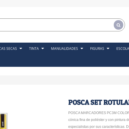
CAS SECAS
TINTA
MANUALIDADES
FIGURAS
ESCOL
POSCA SET ROTUL
POSCA MARCADORES PC3M COLORE
cónica fina de poliéster y con pintura 
especialistas por sus características.