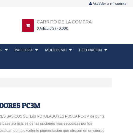
Acceder a mi cuenta
CARRITO DE LA COMPRA
0
Articulo(s) -
0,00
€
AR
PAPELERÍA
MODELISMO
DECORACIÓN
ADORES PC3M
S BASICOS SETLos ROTULADORES POSCA PC-3M de punta
de base acrílica, es de las opciones más escogidas por los
 Destacan por la excelente pigmentación que ofrecen en un cuerpo