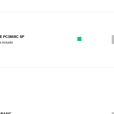
E PC3M/8C SP
a incluido
 BASIC