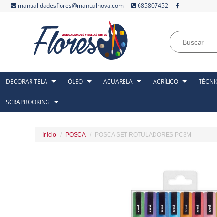
manualidadesflores@manualnova.com
685807452
DECORAR TELA
ÓLEO
ACUARELA
ACRÍLICO
TÉCNI
SCRAPBOOKING
Inicio
POSCA
POSCA SET ROTULADORES PC3M