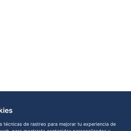
kies
 técnicas de rastreo para mejorar tu experiencia de
a
|
Política de cookies
|
RGPD