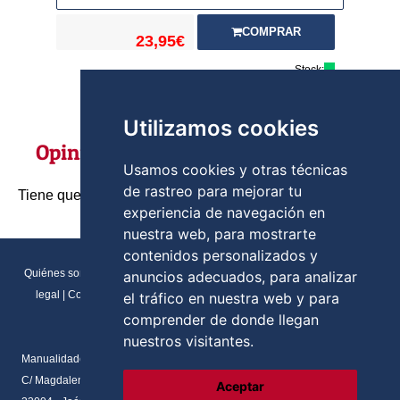
COMPRAR
23,95€
Stock:
Utilizamos cookies
Opiniones
Usamos cookies y otras técnicas
de rastreo para mejorar tu
Tiene que ser usuario registrado para poder opinar
experiencia de navegación en
nuestra web, para mostrarte
contenidos personalizados y
Quiénes somos
|
Direcciones y contactos
|
Formulario de contacto
|
Aviso
anuncios adecuados, para analizar
legal
|
Condiciones generales de venta
|
Política de cookies
|
RGPD
el tráfico en nuestra web y para
Preferencias de cookies
comprender de donde llegan
nuestros visitantes.
Manualidades Flores
C/ Magdalena del prado, N.2 Local
Aceptar